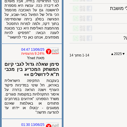
כבר התראיינה בחייה, אבל מעולם
לא דיברה ככה. עכשיו היא מספרת
מושבת
לראשונה גם על האכזבה מהסמל
הכי גדול של הפועל באר–שבע, על
הפגישה בסלון ביתה שהסתיימה
בתוך דקה, ולמה למרות התסכול
מהחמצת האליפות היא כבר מכוונת
לעונה הבאה: "תפסיקו להיות
מופתעים, אנחנו כאן כדי להישאר"
13/06/25 04:47
9.24% מהצפיות
▲
202
1-14 מתוך 14
מאת Ynet
סימן שאלה גדול לגבי קיום
המשחק המכריע בין מכבי
ת"א לירושלים »»
בעקבות התקיפה הישראלית
באיראן, חל שינוי במדיניות פיקוד
העורף וישנה הוראה ברורה על
איסור התקהלויות במקומות סגורים.
משרד הספורט: "אירועים במרחבים
פתוחים או באולמות שאינם
ממוגנים - יבוטלו או יידחו עד
להודעה חדשה"
13/06/25 01:30