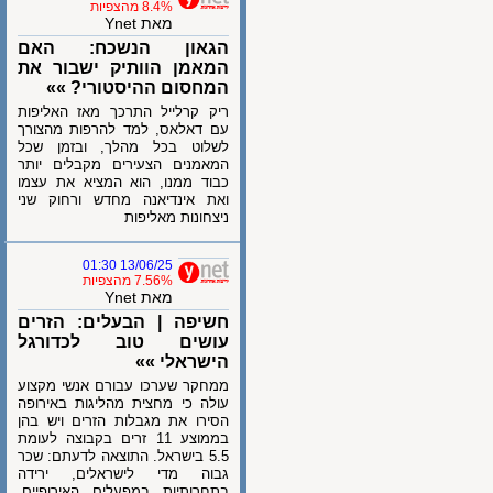
8.4% מהצפיות
מאת Ynet
הגאון הנשכח: האם
המאמן הוותיק ישבור את
המחסום ההיסטורי? »»
ריק קרלייל התרכך מאז האליפות
עם דאלאס, למד להרפות מהצורך
לשלוט בכל מהלך, ובזמן שכל
המאמנים הצעירים מקבלים יותר
כבוד ממנו, הוא המציא את עצמו
ואת אינדיאנה מחדש ורחוק שני
ניצחונות מאליפות
13/06/25 01:30
7.56% מהצפיות
מאת Ynet
חשיפה | הבעלים: הזרים
עושים טוב לכדורגל
הישראלי »»
ממחקר שערכו עבורם אנשי מקצוע
עולה כי מחצית מהליגות באירופה
הסירו את מגבלות הזרים ויש בהן
בממוצע 11 זרים בקבוצה לעומת
5.5 בישראל. התוצאה לדעתם: שכר
גבוה מדי לישראלים, ירידה
בתחרותיות במפעלים האירופיים,