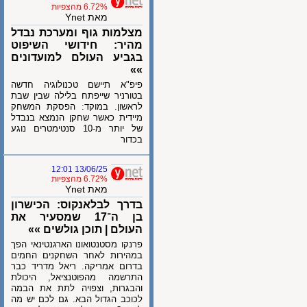
6.72% מהצפיות
מאת Ynet
מצלמות גוף ומערכת נבדל
מהיר: חידושי השיפוט
בגביע העולם למועדונים
»»
פיפ"א תיישם טכנולוגיה חדשה
בטורניר שייפתח בלילה שבין שבת
לראשון. במוקד: הפסקת המשחק
מיידית כאשר שחקן הנמצא בנבדל
של יותר מ-10 סנטימטרים נוגע
בכדור
13/06/25 12:01
6.72% מהצפיות
מאת Ynet
בדרך לבלאנקוס: הכישרון
בן ה־17 שמסעיר את
העולם | תוכן גולשים »»
פרנקו מסטנטואונו הארגנטינאי הפך
במהירות לאחר השחקנים החמים
בדרום אמריקה. ריאל מדריד כבר
התרשמה מהפוטנציאל, היכולת
והבגרות, וצפויה לתת את הבמה
לכוכב הגדול הבא. גם לכם יש מה