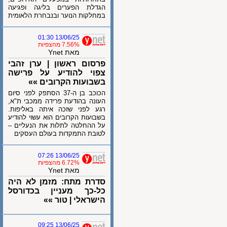
הגדלת הפערים בליגה ופגיעה
במחלקות הנוער ובנבחרת הלאומית
13/06/25 01:30
7.56% מהצפיות
מאת Ynet
פרסום ראשון | ערן זהבי
צפוי להודיע על פרישה
בשבועות הקרובים »»
הכוכב בן ה-37 הסתפק לפני סיום
העונה בהודעת פרידה ממכבי ת"א,
רגע לפני שזכה איתה באליפות.
בשבועות הקרובים הוא עשוי להודיע
על ההחלטה לתלות את הנעליים –
לטובת התמקדות בעולם העסקים
13/06/25 07:26
6.72% מהצפיות
מאת Ynet
סדרת מתח: מזמן לא היה
כל-כך מעניין בכדורסל
הישראלי | טור »»
13/06/25 09:25