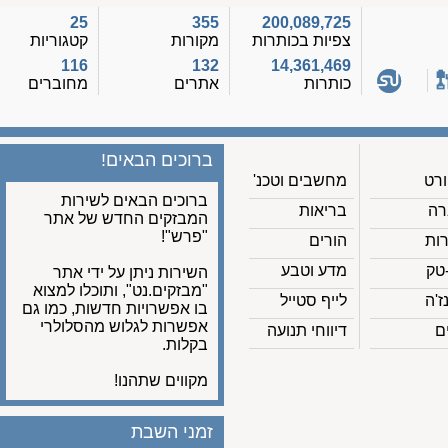
25
355
200,089,725
צפיות בכותרות
מקורות
קטגוריות
116
132
14,361,469
כותרות
אתרים
מחוברים
ברוכים הבאים!
מחשבים וטכנ'
ברוכים הבאים לשירות
בריאות
המבזקים החדש של אתר
"פרש"!
הורים
מדע וטבע
השירות ניתן על ידי אתר
"מבזקים.נט", ותוכלו למצוא
לייף סטייל
בו אפשרויות חדשות, כמו גם
אפשרות לגלוש מהסלולרי
דיווחי תנועה
בקלות.
מקווים שתהנו!
זמני השבת