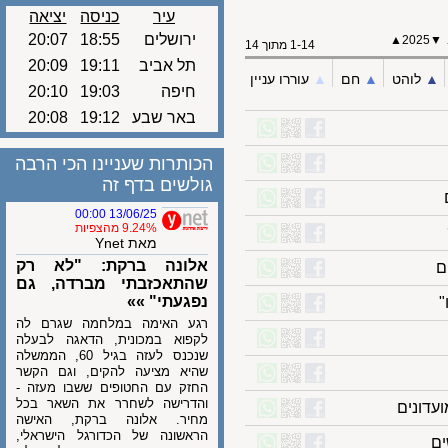
עיר
כניסה
יציאה
ירושלים
18:55
20:07
▲
202
1-14 מתוך 14
תל אביב
19:11
20:09
לוהט
▲︎
חם
▲︎
עוררו עניין
חיפה
19:03
20:10
באר שבע
19:12
20:08
הכותרות שעניינו הכי הרבה
גולשים בדף זה
13/06/25 00:00
9.24% מהצפיות
מאת Ynet
אלונה ברקת: "לא רק
שהתאכזבתי מברדה, גם
נפגעתי" »»
רגע האימה במלחמה שגרם לה
לקפוא במכונית, הדאגה לבעלה
שנכנס לעזה בגיל 60, הממשלה
שהיא מציעה להקים, וגם הקשר
החזק עם החטופים ששבו מעזה -
והדרישה לשחרר את השאר בכל
ונים
מחיר. אלונה ברקת, האישה
הראשונה של הכדורגל הישראלי,