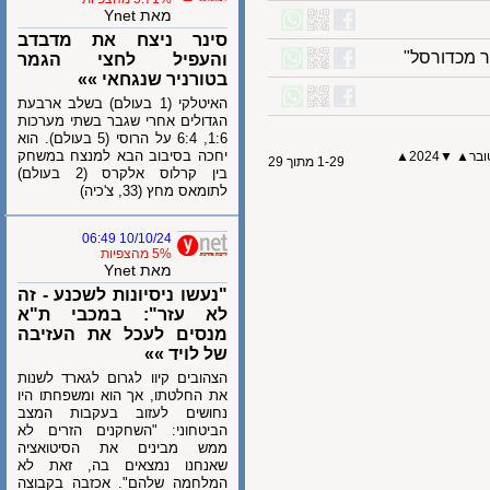
מאת Ynet
סינר ניצח את מדבדב
כדורסל"
והעפיל לחצי הגמר
בטורניר שנגחאי »»
האיטלקי (1 בעולם) בשלב ארבעת
הגדולים אחרי שגבר בשתי מערכות
1:6, 6:4 על הרוסי (5 בעולם). הוא
יחכה בסיבוב הבא למנצח במשחק
▲
2024
▼
1-29 מתוך 29
בין קרלוס אלקרס (2 בעולם)
לתומאס מחץ (33, צ'כיה)
10/10/24 06:49
5% מהצפיות
מאת Ynet
"נעשו ניסיונות לשכנע - זה
לא עזר": במכבי ת"א
מנסים לעכל את העזיבה
של לויד »»
הצהובים קיוו לגרום לגארד לשנות
את החלטתו, אך הוא ומשפחתו היו
נחושים לעזוב בעקבות המצב
הביטחוני: "השחקנים הזרים לא
ממש מבינים את הסיטואציה
שאנחנו נמצאים בה, זאת לא
המלחמה שלהם". אכזבה בקבוצה