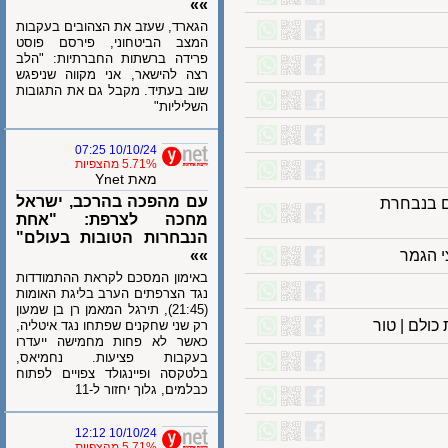
»»
הגארד, שעזב את הצהובים בעקבות
המצב הביטחוני, פירסם פוסט
פרידה ברשתות החברתיות: "הלב
רצה להישאר, אני מקווה שניפגש
שוב בעתיד. מקבל גם את התגובות
השליליות"
10/10/24 07:25
5.71% מהצפיות
מאת Ynet
עם מהפכה בהרכב, ישראל
בנבחרת
מחכה לצרפת: "אחת
הנבחרות הטובות בעולם"
גמר
»»
באימון המסכם לקראת ההתמודדות
נגד הצרפתים הערב בליגת האומות
(21:45), תירגל המאמן רן בן שמעון
ם | טור
רק שני שחקנים שפתחו נגד איטליה,
כאשר לא פחות מחמישה ייעדרו
בעקבות פציעות. נחמיאס,
בלטקסה ופיינגולד צפויים לפתוח
כבלמים, גלוך יחזור ל-11
10/10/24 12:12
5.71% מהצפיות