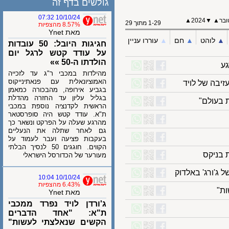
גולשים בדף זה
10/10/24 07:32
▲
2024
▼
1-29 מתוך 29
8.57% מהצפיות
מאת Ynet
לוהט
▲︎
חם
▲︎
עוררו עניין
חגיגות היובל: 50 עובדות
על עודד קטש לרגל יום
הולדתו ה-50 »»
מהילדות במכבי ר"ג עד לזכייה
האמוציונאלית עם פנאתינייקוס
ה של לויד
בגביע אירופה, מהבכורה כמאמן
בגליל עליון עד החזרה מהדלת
ולם"
הראשית לקדנציה נוספת במכבי
ת"א. עודד קטש היה סופרסטאר
מהרגע שעלה על הפרקט ונשאר כך
גם לאחר שתלה את הנעליים
בעקבות פציעה ועבר לעמוד על
הקווים. חוגגים 50 לנסיך הבלתי
ניקס
מעורער של הכדורסל הישראלי
ורג' באלדוק
10/10/24 10:04
6.43% מהצפיות
מאת Ynet
ג'ורדן לויד נפרד ממכבי
ת"א: "אחד הדברים
הקשים שנאלצתי לעשות"