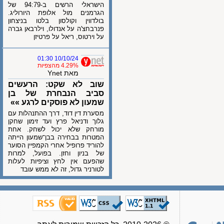
הישראלי הרשים ב-94:79 של
הגרמנים מול אלופת היורוליג.
בולדווין וקולסון בלטו בניצחון
פנרבחצ'ה על אנדולו, וילרבאן גברה
על וירטוס, ריאל על פרטיזן
10/10/24 01:30
4.29% מהצפיות
מאת Ynet
שוב לא שקט: הרעשים
סביב הנבחרת של בן
שמעון לא פוסקים לרגע »»
מסערת דין דוד, דרך ההתנהלות עם
גלוך ודניאל פרץ ועד זימון שחקן
מורחק שלא יכול לשחק. אחת
המטרות בבחירה בבן־שמעון הייתה
להוריד פרופיל אחרי הקמפיין הסוער
של בניון וחזן. בפועל, למרות
שהפעם אין לחץ וציפיות לעלות
לטורניר גדול, זה לא ממש עובד