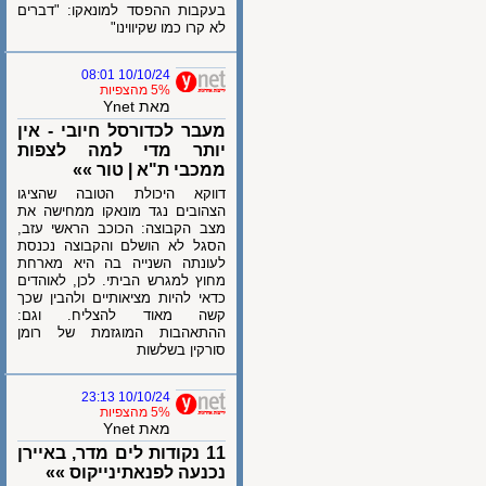
בעקבות ההפסד למונאקו: "דברים
לא קרו כמו שקיווינו"
10/10/24 08:01
5% מהצפיות
מאת Ynet
מעבר לכדורסל חיובי - אין
יותר מדי למה לצפות
ממכבי ת"א | טור »»
דווקא היכולת הטובה שהציגו
הצהובים נגד מונאקו ממחישה את
מצב הקבוצה: הכוכב הראשי עזב,
הסגל לא הושלם והקבוצה נכנסת
לעונתה השנייה בה היא מארחת
מחוץ למגרש הביתי. לכן, לאוהדים
כדאי להיות מציאותיים ולהבין שכך
קשה מאוד להצליח. וגם:
ההתאהבות המוגזמת של רומן
סורקין בשלשות
10/10/24 23:13
5% מהצפיות
מאת Ynet
11 נקודות לים מדר, באיירן
נכנעה לפנאתינייקוס »»