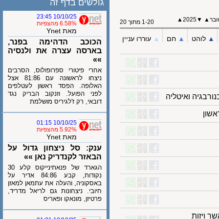
גולשים בדף זה
10/10/25 23:45
2025▲
▼
1-20 מתוך 20
6.58% מהצפיות
מאת Ynet
לוהט
▲︎
חם
▲︎
עוררו עניין
הכוכב הדהימה בפנר,
בארסה עצרה את ולנסיה
»»
אחרי פיטורי ספרופולוס, הסרבים
ניצחו לראשונה עם 81:86 אצל
האלופה. הפסד ראשון לעטלפים
לפני הפועל. וזנקוב הבריק נגד
גיה ואיטליה
דובאי, רק ז'לגיריס מושלמת
ן
10/10/25 01:15
5.92% מהצפיות
מאת Ynet
ענק: סל ניצחון גדול על
הבאזר לקנדריק נאן »»
הגארד של פנאתינייקוס קלע 30
נקודות, קבע 84:86 אדיר על
באסקוניה, והעלה את עתמאן למאזן
חיובי. ניצחונות גם לריאל מדריד,
פרטיזן, מונאקו ופאריס
יזות