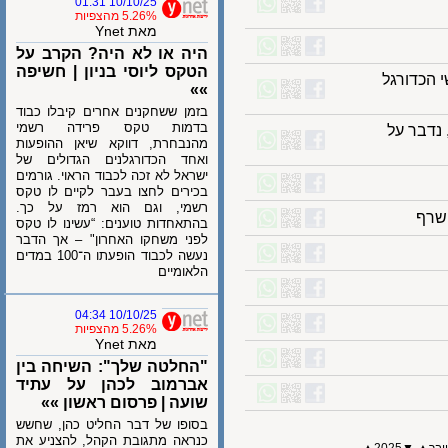
10/10/25 01:31
5.26% מהצפיות
מאת Ynet
היה או לא היה? הקרב על
הטקס ליוסי בניון | חשיפה
דורגל
»»
בזמן ששחקנים אחרים קיבלו כבוד
בדמות טקס פרידה רשמי
בר על
מהנבחרת, דווקא שיאן ההופעות
ואחד הכדורגלנים הגדולים של
ישראל לא זכה לכבוד הראוי. גורמים
בכירים לחצו בעבר לקיים לו טקס
רשמי, וגם הוא רמז על כך.
ף
בהתאחדות טוענים: “עשינו לו טקס
לפני משחקו האחרון" – אך הדבר
נעשה לכבוד הופעתו ה־100 במדים
הלאומיים
10/10/25 04:34
5.26% מהצפיות
מאת Ynet
"החלטה שלך": השיחה בין
אברמוב לכהן על עתיד
שועה | פרסום ראשון »»
בסופו של דבר החליט כהן, שחשש
כנראה מתגובת הקהל, להצניע את