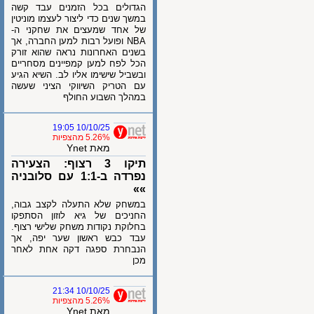
הגדולים בכל הזמנים עבד קשה
במשך שנים כדי ליצור לעצמו מוניטין
של אחד שמעצים את שחקני ה-
NBA ופועל רבות למען החברה, אך
בשנים האחרונות נראה שהוא זורק
הכל לפח למען קמפיינים מסחריים
ובשביל שישימו אליו לב. השיא הגיע
עם הטריק השיווקי הציני שעשה
במהלך השבוע החולף
10/10/25 19:05
5.26% מהצפיות
מאת Ynet
תיקו 3 רצוף: הצעירה
נפרדה ב-1:1 עם סלובניה
»»
במשחק שלא התעלה לקצב גבוה,
החניכים של גיא לוזון הסתפקו
בחלוקת נקודות משחק שלישי רצוף.
עבד כבש ראשון שער יפה, אך
הנבחרת ספגה דקה אחת לאחר
מכן
10/10/25 21:34
5.26% מהצפיות
מאת Ynet