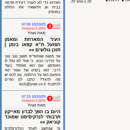
2025▲
▼
1-20 מתוך 20
האירוע כדי לא לעורר רעידת אדמה
בבית וגן ולהשאיר את החלוץ
במועדון
10/10/25 07:00
5.26% מהצפיות
מאת Ynet
העיר המארחת ומאמן
הפועל ת"א קפאו בזמן |
תוכן גולשים »»
אני מקווה שאיטודיס חושב טוב טוב
על הדרבי הבא, כי אולי לא נפל לו
האסימון: אם הוא מפסיד בעוד
דרבי, הוא בקזינו של עופר ינאי
והפעם הוא על הרולטה. גם לכם יש
מה להגיד? כתבו לנו טורים
לכתובת: kick@ynet.co.il
10/10/25 07:15
5.26% מהצפיות
מאת Ynet
היום בו הפך לברון מאייקון
תרבותי לנרקיסיסט שמוכר
קוניאק »»
מי שנחשב לאחד הכדורסלנים